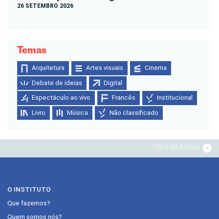
26 SETEMBRO 2026
Temas
Arquitetura
Artes visuais
Cinema
Debate de ideias
Digital
Espectáculo ao vivo
Francês
Institucional
Livro
Música
Não classificado
TOPO DA PÁGINA
O INSTITUTO
Que fazemos?
Quem somos nós?