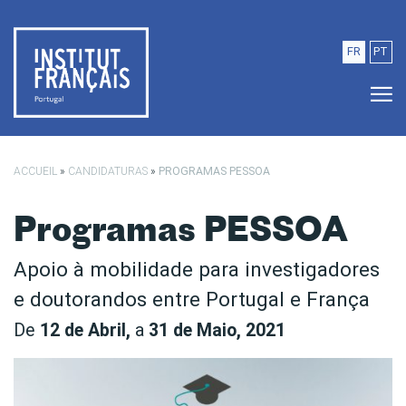
Saltar para o conteúdo principal
FR
PT
ACCUEIL
»
CANDIDATURAS
»
PROGRAMAS PESSOA
Programas PESSOA
Apoio à mobilidade para investigadores
e doutorandos entre Portugal e França
De
12 de Abril,
a
31 de Maio, 2021