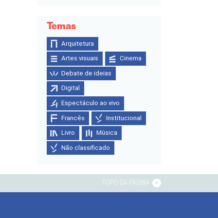
Temas
Arquitetura
Artes visuais
Cinema
Debate de ideias
Digital
Espectáculo ao vivo
Francês
Institucional
Livro
Música
Não classificado
TOPO DA PÁGINA