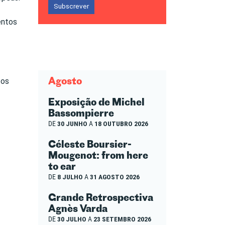
Subscrever
entos
Agosto
 os
Exposição de Michel
Bassompierre
DE
30 JUNHO
A
18 OUTUBRO 2026
Céleste Boursier-
Mougenot: from here
to ear
DE
8 JULHO
A
31 AGOSTO 2026
Grande Retrospectiva
Agnès Varda
DE
30 JULHO
A
23 SETEMBRO 2026