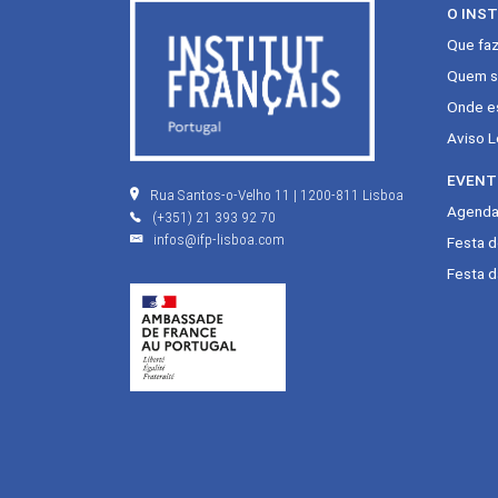
O INS
Que fa
Quem s
Onde e
Aviso L
EVENT
Rua Santos-o-Velho 11 | 1200-811 Lisboa
Agenda 
(+351) 21 393 92 70
infos@ifp-lisboa.com
Festa 
Festa d