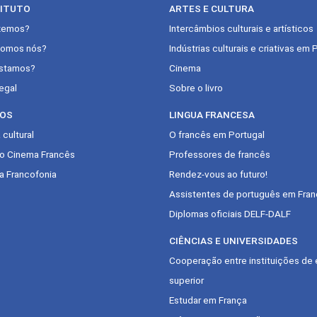
TITUTO
ARTES E CULTURA
zemos?
Intercâmbios culturais e artísticos
omos nós?
Indústrias culturais e criativas em 
stamos?
Cinema
egal
Sobre o livro
OS
LINGUA FRANCESA
cultural
O francês em Portugal
do Cinema Francês
Professores de francês
a Francofonia
Rendez-vous ao futuro!
Assistentes de português em Fran
Diplomas oficiais DELF-DALF
CIÊNCIAS E UNIVERSIDADES
Cooperação entre instituições de 
superior
Estudar em França