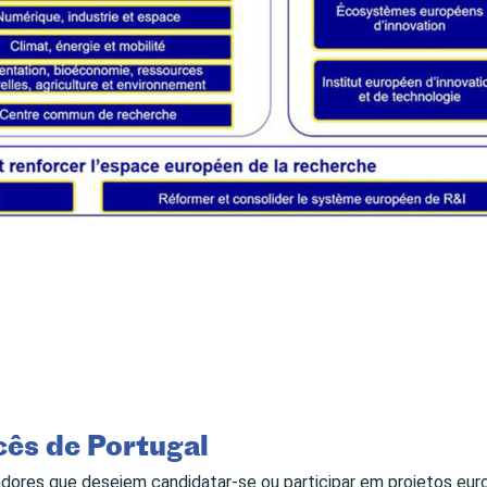
cês de Portugal
adores que desejem candidatar-se ou participar em projetos eur