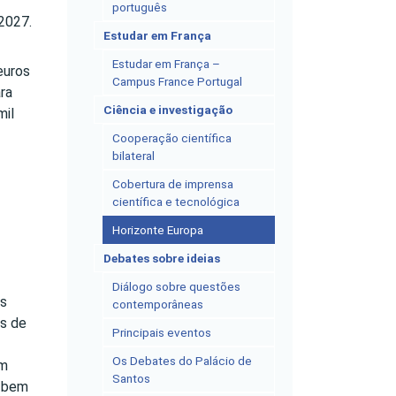
português
2027.
Estudar em França
Estudar em França –
euros
Campus France Portugal
ra
Ciência e investigação
mil
Cooperação científica
bilateral
Cobertura de imprensa
científica e tecnológica
Horizonte Europa
Debates sobre ideias
Diálogo sobre questões
es
contemporâneas
as de
Principais eventos
Os Debates do Palácio de
om
Santos
, bem