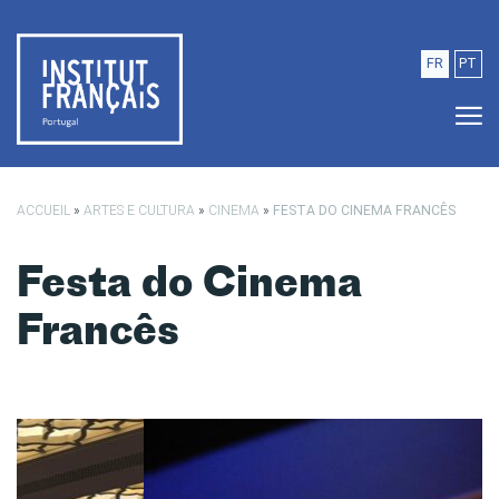
Saltar para o conteúdo principal
FR
PT
ACCUEIL
»
ARTES E CULTURA
»
CINEMA
»
FESTA DO CINEMA FRANCÊS
Festa do Cinema
Francês