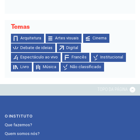
Temas
Arquitetura
Artes visuais
Cinema
Debate de ideias
Digital
Espectáculo ao vivo
Francês
Institucional
Livro
Música
Não classificado
TOPO DA PÁGINA
O INSTITUTO
Que fazemos?
Quem somos nós?