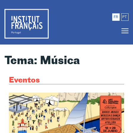
Saltar para o conteúdo principal
FR
PT
Tema: Música
Eventos