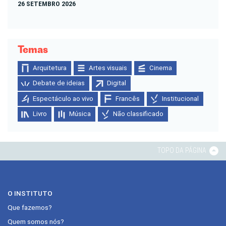
26 SETEMBRO 2026
Temas
Arquitetura
Artes visuais
Cinema
Debate de ideias
Digital
Espectáculo ao vivo
Francês
Institucional
Livro
Música
Não classificado
TOPO DA PÁGINA
O INSTITUTO
Que fazemos?
Quem somos nós?