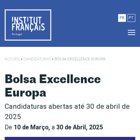
Saltar para o conteúdo principal
FR
PT
ACCUEIL
»
CANDIDATURAS
»
BOLSA EXCELLENCE EUROPA
Bolsa Excellence
Europa
Candidaturas abertas até 30 de abril de
2025
De
10 de Março,
a
30 de Abril, 2025