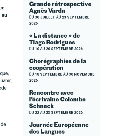
Grande rétrospective
ce
Agnès Varda
r au
DU
30 JUILLET
AU
23 SEPTEMBRE
2026
« La distance » de
Tiago Rodrigues
DU
10
AU
20 SEPTEMBRE 2026
Chorégraphies de la
coopération
ique,
DU
18 SEPTEMBRE
AU
30 NOVEMBRE
2026
tuanie,
ède.
Rencontre avec
l’écrivaine Colombe
Schneck
DU
22
AU
23 SEPTEMBRE 2026
Journée Européenne
 de
des Langues