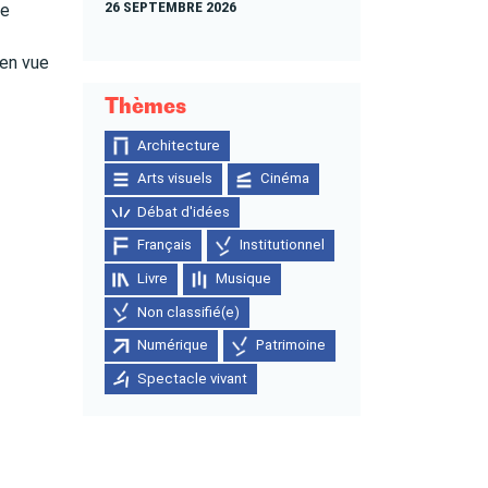
26 SEPTEMBRE 2026
ée
 en vue
Thèmes
Architecture
Arts visuels
Cinéma
Débat d'idées
Français
Institutionnel
Livre
Musique
Non classifié(e)
Numérique
Patrimoine
Spectacle vivant