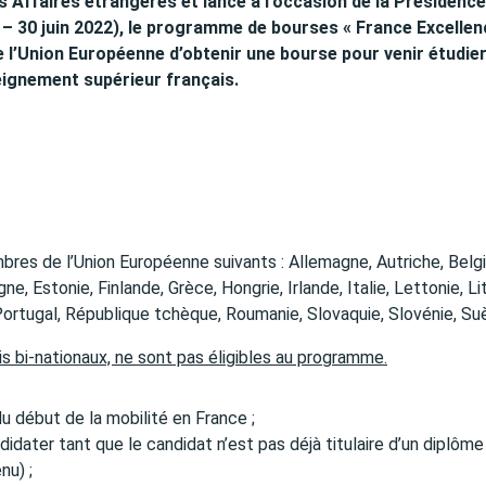
s Affaires étrangères et lancé à l’occasion de la Présidence
 – 30 juin 2022), le programme de bourses « France Excellen
 l’Union Européenne d’obtenir une bourse pour venir étudie
eignement supérieur français.
mbres de l’Union Européenne suivants : Allemagne, Autriche, Belg
e, Estonie, Finlande, Grèce, Hongrie, Irlande, Italie, Lettonie, Li
ortugal, République tchèque, Roumanie, Slovaquie, Slovénie, Su
is bi-nationaux, ne sont pas éligibles au programme.
 début de la mobilité en France ;
didater tant que le candidat n’est pas déjà titulaire d’un diplôme
nu) ;