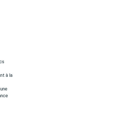
ics
nt à la
’une
rance