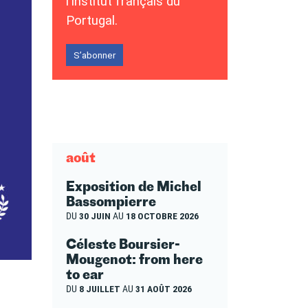
l’Institut français du
Portugal.
S’abonner
août
Exposition de Michel
Bassompierre
DU
30 JUIN
AU
18 OCTOBRE 2026
Céleste Boursier-
Mougenot: from here
to ear
DU
8 JUILLET
AU
31 AOÛT 2026