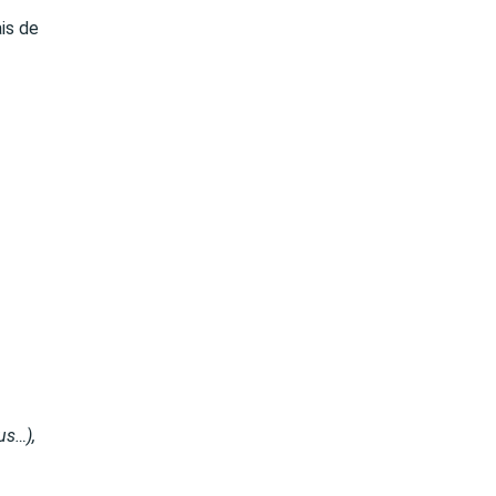
ais de
us…),