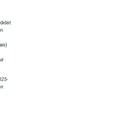
ndidat
n.
ais)
ur
025-
on