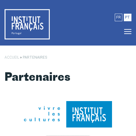
Passer au contenu principal
FR
PT
ACCUEIL
»
PARTENAIRES
Partenaires