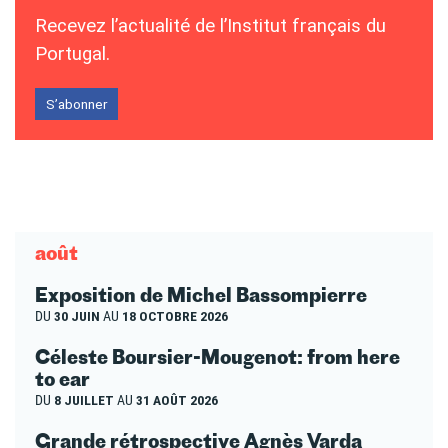
Recevez l’actualité de l’Institut français du
Portugal.
S’abonner
août
Exposition de Michel Bassompierre
DU
30 JUIN
AU
18 OCTOBRE 2026
Céleste Boursier-Mougenot: from here
to ear
DU
8 JUILLET
AU
31 AOÛT 2026
Grande rétrospective Agnès Varda