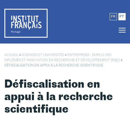
Passer au contenu principal
FR
PT
ACCUEIL
»
SCIENCES ET UNIVERSITÉS
»
ENTREPRISES : EMPLOI DES
DIPLÔMÉS ET INNOVATION EN RECHERCHE ET DÉVELOPPEMENT (R&D)
»
DÉFISCALISATION EN APPUI À LA RECHERCHE SCIENTIFIQUE
Défiscalisation en
appui à la recherche
scientifique