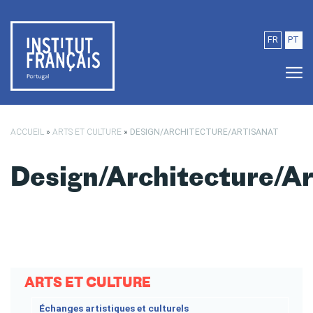
Passer au contenu principal
FR
PT
ACCUEIL
»
ARTS ET CULTURE
»
DESIGN/ARCHITECTURE/ARTISANAT
Design/Architecture/Ar
ARTS ET CULTURE
Échanges artistiques et culturels