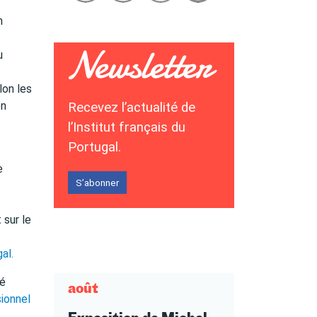
n
u
lon les
on
Recevez l’actualité de
l’Institut français du
Portugal.
e
S’abonner
 sur le
gal
.
té
août
ionnel