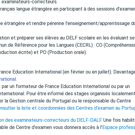
s examinateurs-correcteurs.
français langue étrangère en participant à des sessions d’exame
gue étrangère et rendre pérenne l’enseignement/apprentissage d
tion et préparer ses élèves au DELF scolaire en les évaluant se
n de Référence pour les Langues (CECRL) : CO (Compréhensi
oduction écrite) et PO (Production orale).
ance Education International (en février ou en juillet). Davantag
national
.
 par un formateur de France Education International ou par un
nternational. Pour être informé des stages organisés localement
er la Gestion centrale du Portugal ou le responsable du Centre
nsulter la liste et coordonnées des Centres d’examen au Portu
tion des examinateurs-correcteurs du DELF-DALF
. Une fois habili
ble de Centre d’examen vous donnera accès à l’
Espace profess