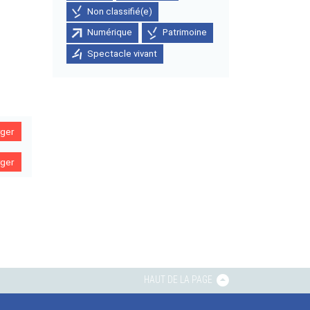
Non classifié(e)
Numérique
Patrimoine
Spectacle vivant
rger
rger
HAUT DE LA PAGE