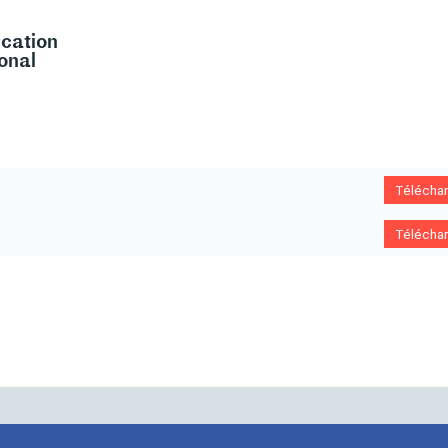
cation
ional
Télécha
Télécha