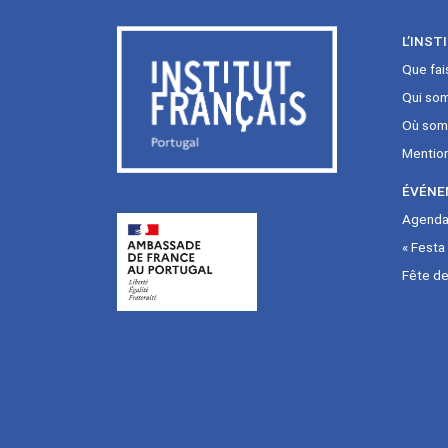
L’INST
Que fai
Qui so
Où som
Mentio
ÉVÉNE
Agenda 
« Festa
Fête de