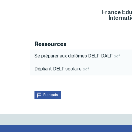
France Edu
Internat
Ressources
Se préparer aux diplômes DELF-DALF
pdf
Dépliant DELF scolaire
pdf
Français