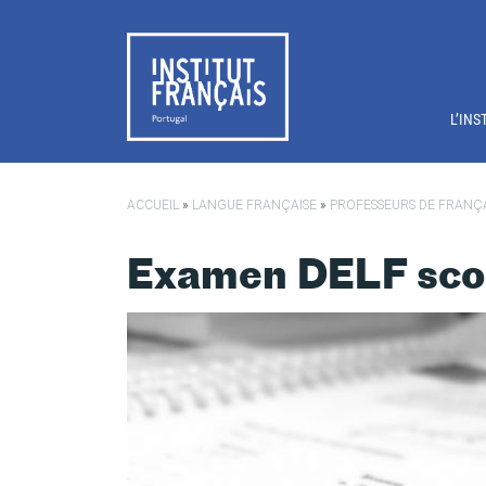
Passer au contenu principal
L’INS
ACCUEIL
»
LANGUE FRANÇAISE
»
PROFESSEURS DE FRANÇ
Examen DELF scol