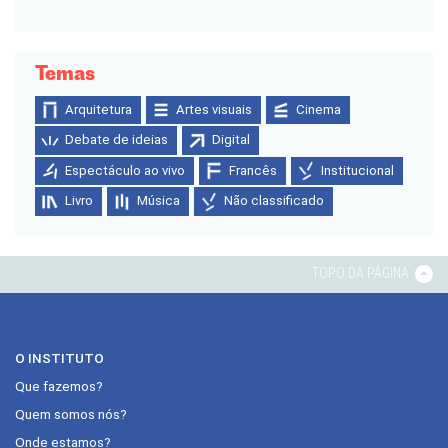
Temas
Arquitetura
Artes visuais
Cinema
Debate de ideias
Digital
Espectáculo ao vivo
Francês
Institucional
Livro
Música
Não classificado
TOPO DA PÁGINA
O INSTITUTO
Que fazemos?
Quem somos nós?
Onde estamos?