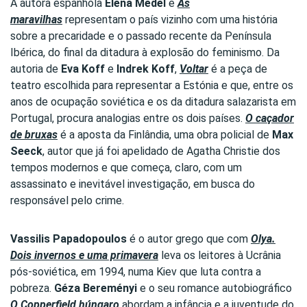
A autora espanhola
Elena Medel
e
As
maravilhas
representam o país vizinho com uma história
sobre a precaridade e o passado recente da Península
Ibérica, do final da ditadura à explosão do feminismo. Da
autoria de
Eva Koff
e
Indrek Koff
,
Voltar
é a peça de
teatro escolhida para representar a Estónia e que, entre os
anos de ocupação soviética e os da ditadura salazarista em
Portugal, procura analogias entre os dois países.
O caçador
de bruxas
é a aposta da Finlândia, uma obra policial de
Max
Seeck
, autor que já foi apelidado de Agatha Christie dos
tempos modernos e que começa, claro, com um
assassinato e inevitável investigação, em busca do
responsável pelo crime.
Vassilis Papadopoulos
é o autor grego que com
Olya.
Dois invernos e uma primavera
leva os leitores à Ucrânia
pós-soviética, em 1994, numa Kiev que luta contra a
pobreza.
Géza Bereményi
e o seu romance autobiográfico
O Copperfield húngaro
abordam a infância e a juventude do