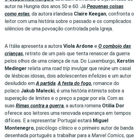
autor na Hungria dos anos 50 e 60. Já
Pequenas coisas
como estas
, da autora irlandesa
Claire Keegan
, confronta o
leitor com uma história sobre o passado e os complicados
silêncios de uma povoação controlada pela Igreja.
A Itália apresenta a autora
Viola Ardone
e
O comboio das
crianças
, retrato de um país que tenta renascer da guerra
pelos olhos de uma criança de rua. Do Luxemburgo,
Kerstin
Medinger
relata uma
road trip
invulgar que reúne um casal
de lésbicas idosas, dois adolescentes infelizes e um autor
desiludido em
A partida
.
A festa do fogo
, romance do
polaco
Jakub Małecki
, é uma história intimista sobre a
superação de limites e o preço a pagar por ela. Com as
suas
Rimas contra a guerra
, a autora romena
Otilia Dor
oferece aos leitores uma renovada esperança em tempos
difíceis. E a representar Portugal estará
Miguel
Montenegro
, psicólogo clínico e o primeiro autor de banda
desenhada português a trabalhar para a
Marvel Comics
, que