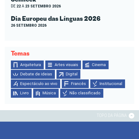
DE
22
A
23 SETEMBRO 2026
Dia Europeu das Línguas 2026
26 SETEMBRO 2026
Temas
Arquitetura
Artes visuais
Cinema
Debate de ideias
Digital
Espectáculo ao vivo
Francês
Institucional
Livro
Música
Não classificado
TOPO DA PÁGINA