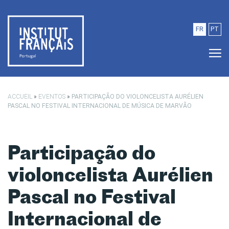
Saltar para o conteúdo principal
FR
PT
ACCUEIL
»
EVENTOS
»
PARTICIPAÇÃO DO VIOLONCELISTA AURÉLIEN
PASCAL NO FESTIVAL INTERNACIONAL DE MÚSICA DE MARVÃO
Participação do
violoncelista Aurélien
Pascal no Festival
Internacional de