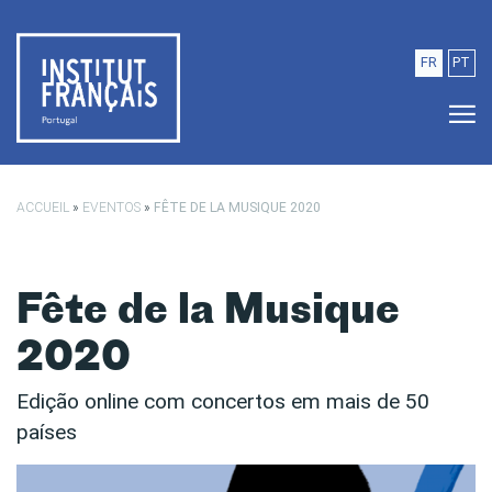
Saltar para o conteúdo principal
FR
PT
ACCUEIL
»
EVENTOS
»
FÊTE DE LA MUSIQUE 2020
Fête de la Musique
2020
Edição online com concertos em mais de 50
países