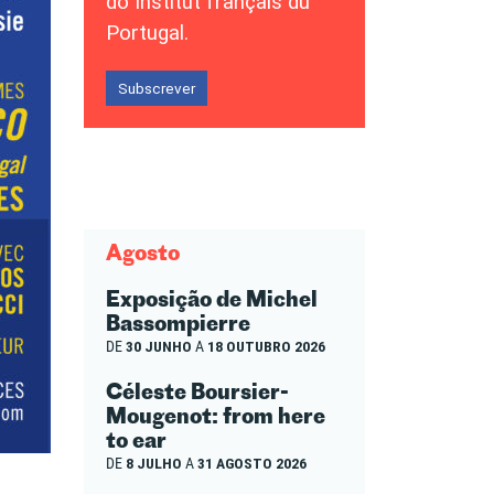
do Institut français du
Portugal.
Subscrever
Agosto
Exposição de Michel
Bassompierre
DE
30 JUNHO
A
18 OUTUBRO 2026
Céleste Boursier-
Mougenot: from here
to ear
DE
8 JULHO
A
31 AGOSTO 2026