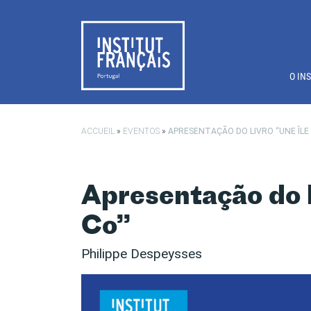
Saltar para o conteúdo principal
O IN
ACCUEIL
»
EVENTOS
»
APRESENTAÇÃO DO LIVRO “UNE ÎLE 
Apresentação do l
Co”
Philippe Despeysses