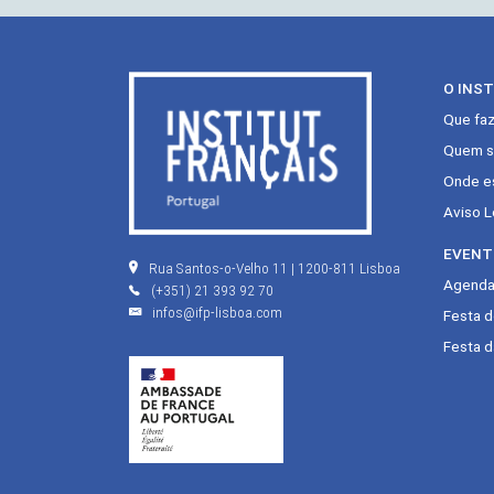
O INS
Que fa
Quem s
Onde e
Aviso L
EVENT
Rua Santos-o-Velho 11 | 1200-811 Lisboa
Agenda 
(+351) 21 393 92 70
infos@ifp-lisboa.com
Festa 
Festa d