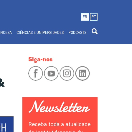
FR
PT
ANCESA
CIÊNCIAS E UNIVERSIDADES
PODCASTS
Siga-nos
&
Receba toda a atualidade