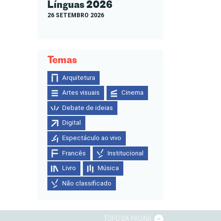
Línguas 2026
26 SETEMBRO 2026
Temas
Arquitetura
Artes visuais
Cinema
Debate de ideias
Digital
Espectáculo ao vivo
Francês
Institucional
Livro
Música
Não classificado
TOPO DA PÁGINA