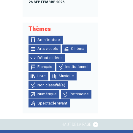
26 SEPTEMBRE 2026
Thèmes
Architecture
Arts visuels
Cinéma
Débat d'idées
Français
Institutionnel
Livre
Musique
Non classifié(e)
Numérique
Patrimoine
Spectacle vivant
HAUT DE LA PAGE