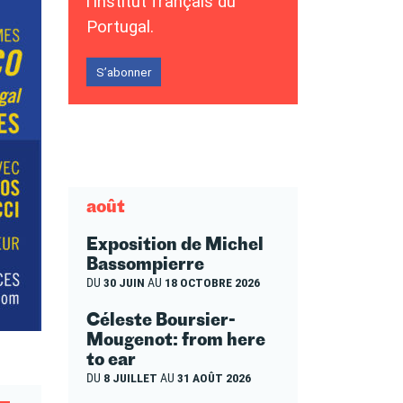
l’Institut français du
Portugal.
S’abonner
août
Exposition de Michel
Bassompierre
DU
30 JUIN
AU
18 OCTOBRE 2026
Céleste Boursier-
Mougenot: from here
to ear
DU
8 JUILLET
AU
31 AOÛT 2026