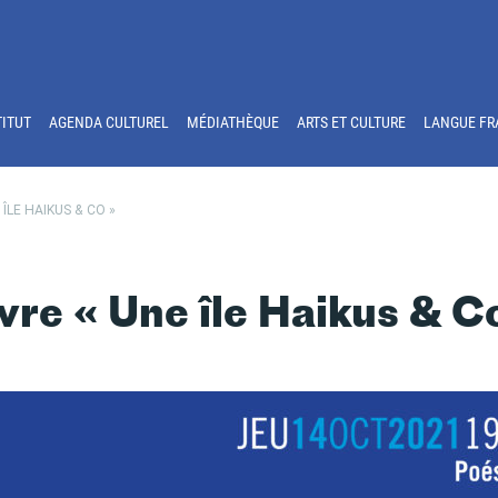
TITUT
AGENDA CULTUREL
MÉDIATHÈQUE
ARTS ET CULTURE
LANGUE FR
ÎLE HAIKUS & CO »
vre « Une île Haikus & C