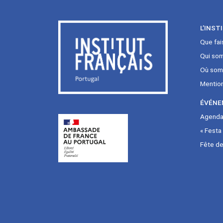
L’INST
Que fai
Qui so
Où som
Mentio
ÉVÉNE
Agenda 
« Festa
Fête de