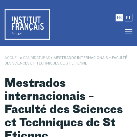
Saltar para o conteúdo principal
FR
PT
ACCUEIL
»
CANDIDATURAS
»
MESTRADOS INTERNACIONAIS – FACULTÉ
DES SCIENCES ET TECHNIQUES DE ST ETIENNE
Mestrados
internacionais –
Faculté des Sciences
et Techniques de St
Etienne