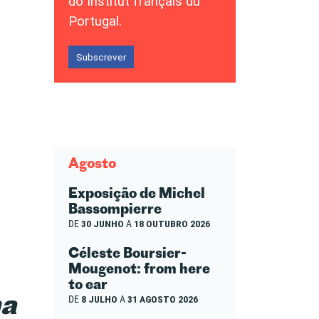
do Institut français du
Portugal.
Subscrever
Agosto
Exposição de Michel
Bassompierre
DE
30 JUNHO
A
18 OUTUBRO 2026
Céleste Boursier-
Mougenot: from here
to ear
ma
DE
8 JULHO
A
31 AGOSTO 2026