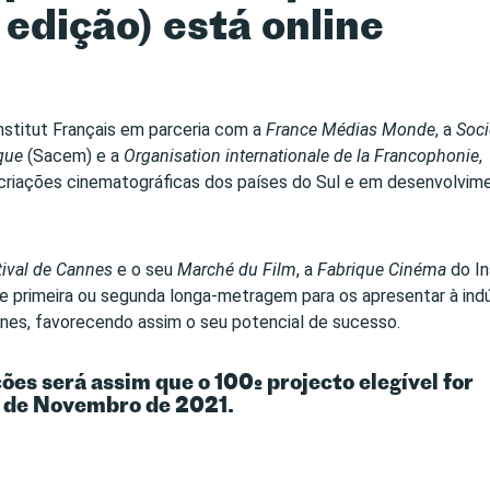
edição) está online
nstitut Français em parceria com a
France Médias Monde
, a
Soci
que
(Sacem) e a
Organisation internationale de la Francophonie
,
 criações cinematográficas dos países do Sul e em desenvolvim
tival de Cannes
e o seu
Marché du Film
, a
Fabrique Cinéma
do In
e primeira ou segunda longa-metragem para os apresentar à indú
nnes, favorecendo assim o seu potencial de sucesso.
es será assim que o 100º projecto elegível for
29 de Novembro de 2021.