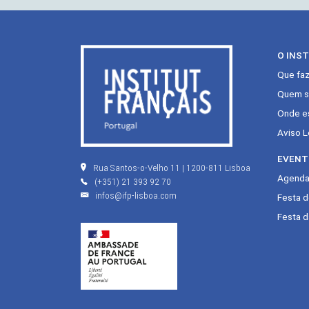
O INS
Que fa
Quem s
Onde e
Aviso L
EVENT
Rua Santos-o-Velho 11 | 1200-811 Lisboa
Agenda 
(+351) 21 393 92 70
infos@ifp-lisboa.com
Festa 
Festa d