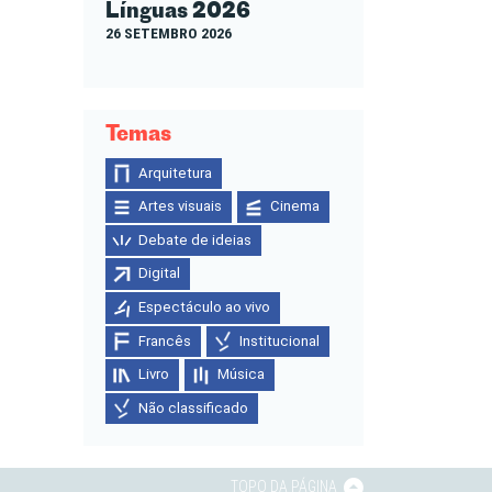
Línguas 2026
26 SETEMBRO 2026
Temas
Arquitetura
Artes visuais
Cinema
Debate de ideias
Digital
Espectáculo ao vivo
Francês
Institucional
Livro
Música
Não classificado
TOPO DA PÁGINA