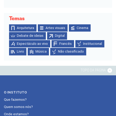
Temas
Arquitetura
Artes visuais
Cinema
Debate de ideias
Digital
Espectáculo ao vivo
Francês
Institucional
Livro
Música
Não classificado
TOPO DA PÁGINA
O INSTITUTO
Que fazemos?
Quem somos nós?
Onde estamos?