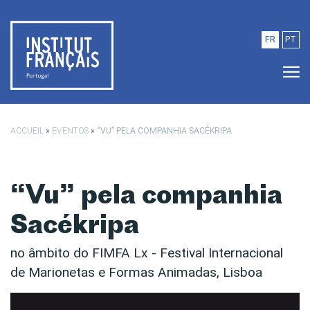
Saltar para o conteúdo principal
FR
PT
ACCUEIL
»
EVENTOS
»
“VU” PELA COMPANHIA SACÉKRIPA
“Vu” pela companhia
Sacékripa
no âmbito do FIMFA Lx - Festival Internacional
de Marionetas e Formas Animadas, Lisboa