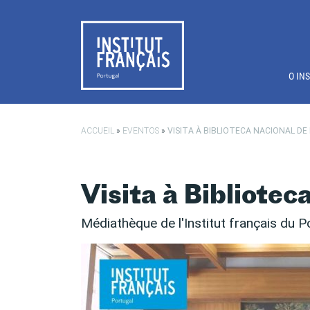
Saltar para o conteúdo principal
O IN
ACCUEIL
»
EVENTOS
»
VISITA À BIBLIOTECA NACIONAL D
Visita à Bibliotec
Médiathèque de l'Institut français du P