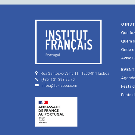
O INS
Que fa
Quem s
Onde e
Aviso L
EVENT
Rua Santos-o-Velho 11 | 1200-811 Lisboa
Agenda 
(+351) 21 393 92 70
infos@ifp-lisboa.com
Festa 
Festa d