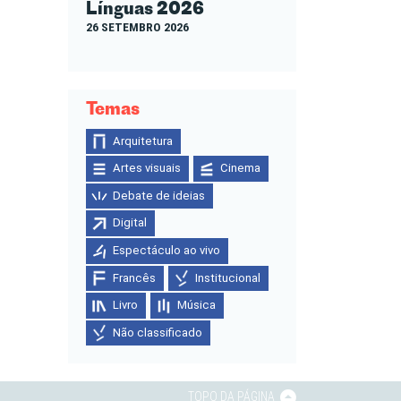
Línguas 2026
26 SETEMBRO 2026
Temas
Arquitetura
Artes visuais
Cinema
Debate de ideias
Digital
Espectáculo ao vivo
Francês
Institucional
Livro
Música
Não classificado
TOPO DA PÁGINA