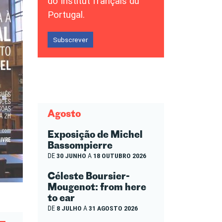
do Institut français du
Portugal.
Subscrever
Agosto
Exposição de Michel
Bassompierre
DE
30 JUNHO
A
18 OUTUBRO 2026
Céleste Boursier-
Mougenot: from here
to ear
DE
8 JULHO
A
31 AGOSTO 2026