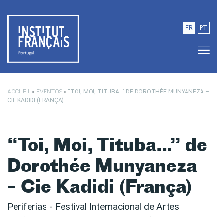
Saltar para o conteúdo principal
FR
PT
ACCUEIL
»
EVENTOS
»
“TOI, MOI, TITUBA…” DE DOROTHÉE MUNYANEZA –
CIE KADIDI (FRANÇA)
“Toi, Moi, Tituba…” de
Dorothée Munyaneza
– Cie Kadidi (França)
Periferias - Festival Internacional de Artes