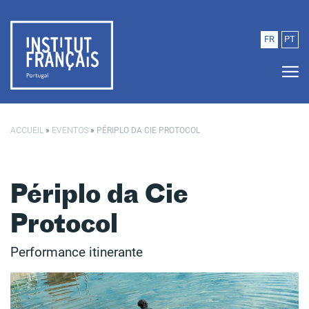
Saltar para o conteúdo principal
FR
PT
ACCUEIL
»
EVENTOS
»
PÉRIPLO DA CIE PROTOCOL
Périplo da Cie
Protocol
Performance itinerante