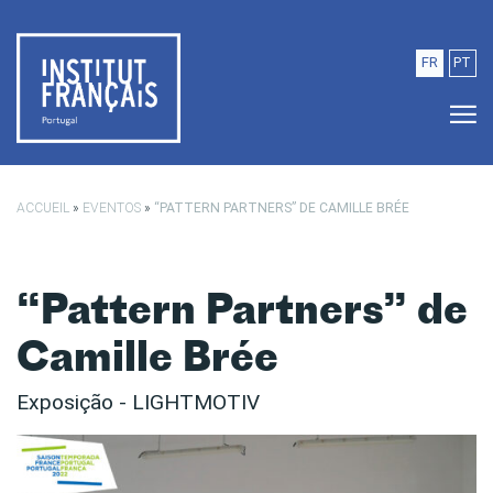
Saltar para o conteúdo principal
FR
PT
ACCUEIL
»
EVENTOS
»
“PATTERN PARTNERS” DE CAMILLE BRÉE
“Pattern Partners” de
Camille Brée
Exposição - LIGHTMOTIV