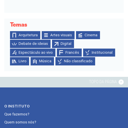
Temas
Arquitetura
Artes visuais
Cinema
Debate de ideias
Digital
Espectáculo ao vivo
Francês
Institucional
Livro
Música
Não classificado
TOPO DA PÁGINA
O INSTITUTO
Que fazemos?
Quem somos nós?