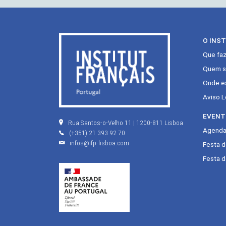
O INS
Que fa
Quem s
Onde e
Aviso L
EVENT
Rua Santos-o-Velho 11 | 1200-811 Lisboa
Agenda 
(+351) 21 393 92 70
infos@ifp-lisboa.com
Festa 
Festa d