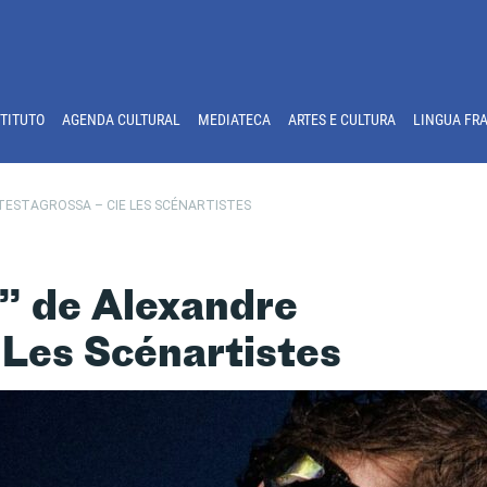
STITUTO
AGENDA CULTURAL
MEDIATECA
ARTES E CULTURA
LINGUA FR
E TESTAGROSSA – CIE LES SCÉNARTISTES
u” de Alexandre
 Les Scénartistes