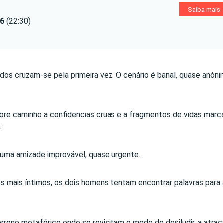
Saiba mais
26
(22:30)
dos cruzam-se pela primeira vez. O cenário é banal, quase anóni
 abre caminho a confidências cruas e a fragmentos de vidas mar
.
e uma amizade improvável, quase urgente.
s mais íntimos, os dois homens tentam encontrar palavras para 
rreno metafórico onde se revisitam o medo de desiludir, a atra