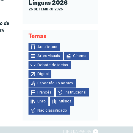
Línguas 2026
26 SETEMBRO 2026
o da
rá
Temas
Arquitetura
Artes visuais
Cinema
Debate de ideias
Digital
Espectáculo ao vivo
Francês
Institucional
Livro
Música
Não classificado
TOPO DA PÁGINA