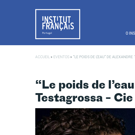
Saltar para o conteúdo principal
O IN
ACCUEIL
»
EVENTOS
»
“LE POIDS DE L’EAU” DE ALEXANDR
“Le poids de l’ea
Testagrossa – Cie