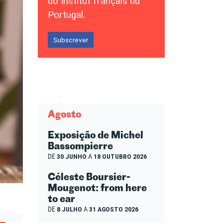
do Institut français du
Portugal.
Subscrever
Agosto
Exposição de Michel
Bassompierre
DE
30 JUNHO
A
18 OUTUBRO 2026
Céleste Boursier-
Mougenot: from here
to ear
DE
8 JULHO
A
31 AGOSTO 2026