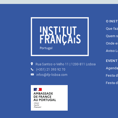
O INS
Que fa
Quem s
Onde e
Aviso L
EVENT
Rua Santos-o-Velho 11 | 1200-811 Lisboa
Agenda 
(+351) 21 393 92 70
infos@ifp-lisboa.com
Festa 
Festa d