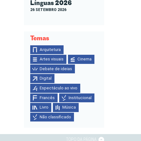
Línguas 2026
26 SETEMBRO 2026
Temas
Arquitetura
Artes visuais
Cinema
Debate de ideias
Digital
Espectáculo ao vivo
Francês
Institucional
Livro
Música
Não classificado
TOPO DA PÁGINA