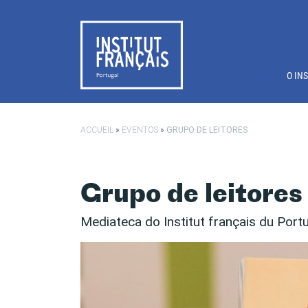
Saltar para o conteúdo principal
O IN
ACCUEIL
»
EVENTOS
»
GRUPO DE LEITORES
Grupo de leitores
Mediateca do Institut français du Port