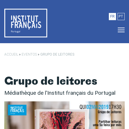
Saltar para o conteúdo principal
FR
PT
ACCUEIL
»
EVENTOS
»
GRUPO DE LEITORES
Grupo de leitores
Médiathèque de l'Institut français du Portugal