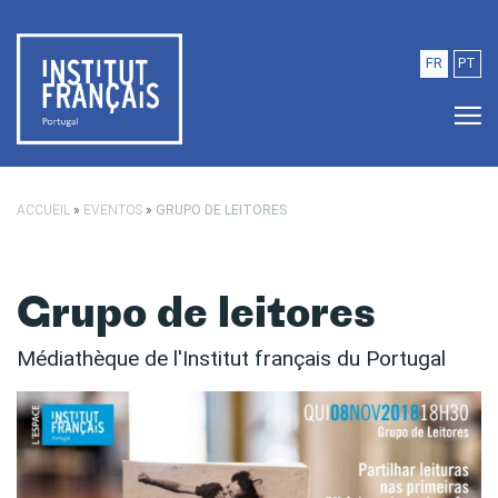
Saltar para o conteúdo principal
FR
PT
ACCUEIL
»
EVENTOS
»
GRUPO DE LEITORES
Grupo de leitores
Médiathèque de l'Institut français du Portugal