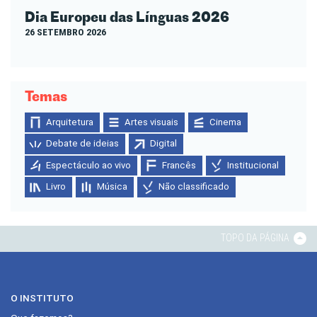
Dia Europeu das Línguas 2026
26 SETEMBRO 2026
Temas
Arquitetura
Artes visuais
Cinema
Debate de ideias
Digital
Espectáculo ao vivo
Francês
Institucional
Livro
Música
Não classificado
TOPO DA PÁGINA
O INSTITUTO