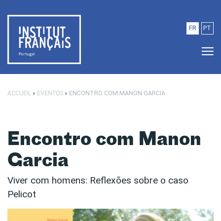
Saltar para o conteúdo principal
FR
PT
ACCUEIL
»
EVENTOS
»
ENCONTRO COM MANON GARCIA
Encontro com Manon
Garcia
Viver com homens: Reflexões sobre o caso
Pelicot