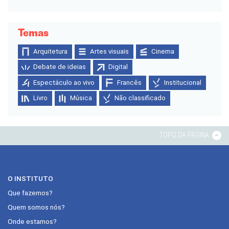
Temas
Arquitetura
Artes visuais
Cinema
Debate de ideias
Digital
Espectáculo ao vivo
Francês
Institucional
Livro
Música
Não classificado
TOPO DA PÁGINA
O INSTITUTO
Que fazemos?
Quem somos nós?
Onde estamos?