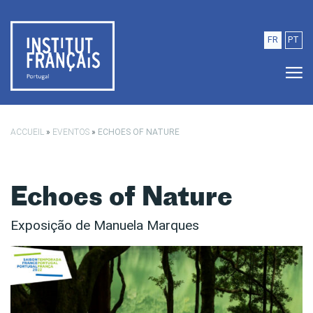
Saltar para o conteúdo principal
FR
PT
ACCUEIL
»
EVENTOS
»
ECHOES OF NATURE
Echoes of Nature
Exposição de Manuela Marques