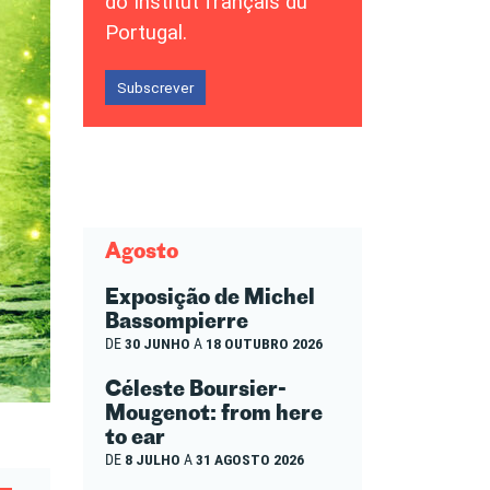
do Institut français du
Portugal.
Subscrever
Agosto
Exposição de Michel
Bassompierre
DE
30 JUNHO
A
18 OUTUBRO 2026
Céleste Boursier-
Mougenot: from here
to ear
DE
8 JULHO
A
31 AGOSTO 2026