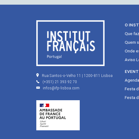
O INS
Que fa
Quem s
Onde e
Aviso L
EVENT
Rua Santos-o-Velho 11 | 1200-811 Lisboa
Agenda 
(+351) 21 393 92 70
infos@ifp-lisboa.com
Festa 
Festa d