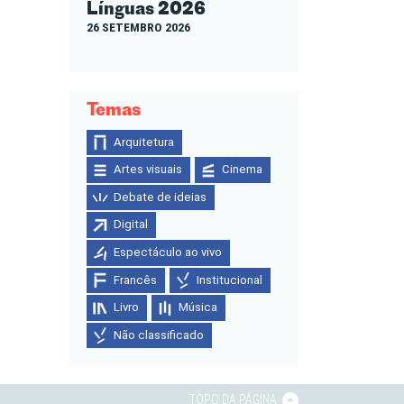
Línguas 2026
26 SETEMBRO 2026
Temas
Arquitetura
Artes visuais
Cinema
Debate de ideias
Digital
Espectáculo ao vivo
Francês
Institucional
Livro
Música
Não classificado
TOPO DA PÁGINA