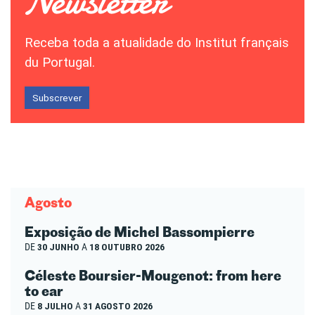
Receba toda a atualidade do Institut français
du Portugal.
Subscrever
Agosto
Exposição de Michel Bassompierre
DE
30 JUNHO
A
18 OUTUBRO 2026
Céleste Boursier-Mougenot: from here
to ear
DE
8 JULHO
A
31 AGOSTO 2026