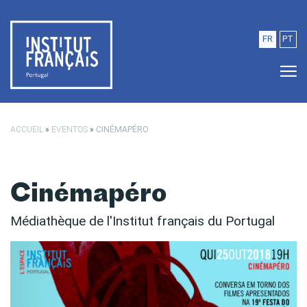
Saltar para o conteúdo principal
FR
PT
ACCUEIL
»
EVENTOS
»
CINÉMAPÉRO
Cinémapéro
Médiathèque de l'Institut français du Portugal