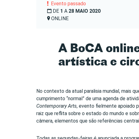
Evento passado
DE
1
A
28 MAIO 2020
ONLINE
A BoCA online
artística e c
No contexto da atual paralisia mundial, mais 
cumprimento “normal” de uma agenda de ativida
Contemporary Arts
, evento fielmente apoiado p
raiz que reflita sobre o estado do mundo e sobr
câmera, elementos que são referências centrais
Todas as segundas-feiras é anunciada a progra