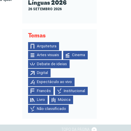
Línguas 2026
26 SETEMBRO 2026
Temas
Arquitetura
Artes visuais
Cinema
Debate de ideias
Digital
Espectáculo ao vivo
Francês
Institucional
Livro
Música
Não classificado
TOPO DA PÁGINA