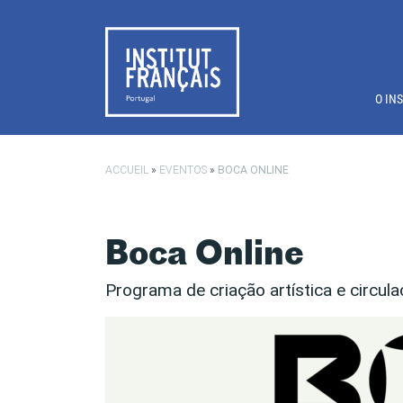
Saltar para o conteúdo principal
O IN
ACCUEIL
»
EVENTOS
»
BOCA ONLINE
Boca Online
Programa de criação artística e circu