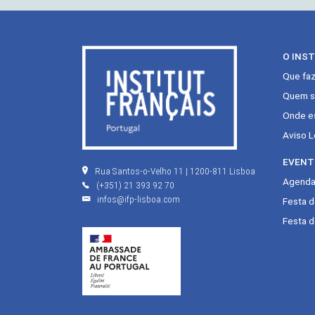
O INS
Que fa
Quem s
Onde e
Aviso L
EVENT
Rua Santos-o-Velho 11 | 1200-811 Lisboa
Agenda 
(+351) 21 393 92 70
infos@ifp-lisboa.com
Festa 
Festa d