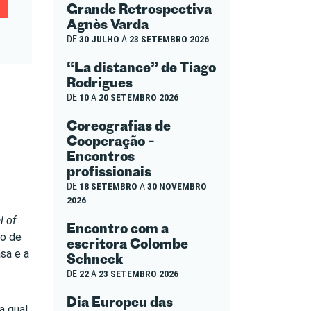
Grande Retrospectiva
Agnès Varda
DE
30 JULHO
A
23 SETEMBRO 2026
“La distance” de Tiago
Rodrigues
DE
10
A
20 SETEMBRO 2026
Coreografias de
Cooperação –
Encontros
profissionais
DE
18 SETEMBRO
A
30 NOVEMBRO
2026
l of
Encontro com a
do de
escritora Colombe
sa e a
Schneck
DE
22
A
23 SETEMBRO 2026
Dia Europeu das
a qual