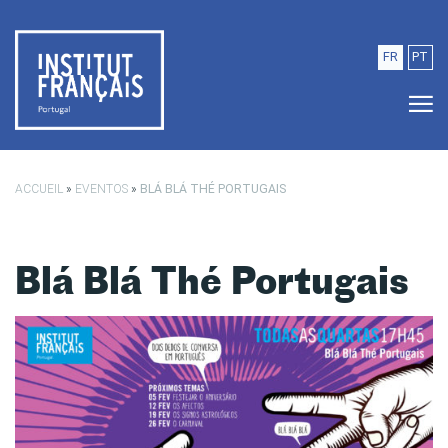
Saltar para o conteúdo principal
FR
PT
ACCUEIL
»
EVENTOS
»
BLÁ BLÁ THÉ PORTUGAIS
Blá Blá Thé Portugais