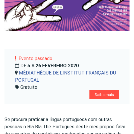
Evento passado
DE
5
A
26 FEVEREIRO 2020
MÉDIATHÈQUE DE L’INSTITUT FRANÇAIS DU
PORTUGAL
Gratuito
Saiba mais
Se procura praticar a língua portuguesa com outras
pessoas o Blá Blá Thé Português deste mês propõe falar
de assuntos do quotidiano, moderados por um nativo da