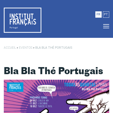
Saltar para o conteúdo principal
FR
PT
ACCUEIL
»
EVENTOS
»
BLA BLA THÉ PORTUGAIS
Bla Bla Thé Portugais