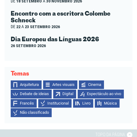
DE
18 SETEMBRO
A
30 NOVEMBRO 2026
Encontro com a escritora Colombe
Schneck
DE
22
A
23 SETEMBRO 2026
Dia Europeu das Línguas 2026
26 SETEMBRO 2026
Temas
Arquitetura
Artes visuais
Cinema
Debate de ideias
Digital
Espectáculo ao vivo
Francês
Institucional
Livro
Música
Não classificado
TOPO DA PÁGINA