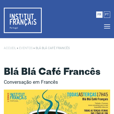
Saltar para o conteúdo principal
FR
PT
ACCUEIL
»
EVENTOS
»
BLÁ BLÁ CAFÉ FRANCÊS
Blá Blá Café Francês
Conversação em Francês