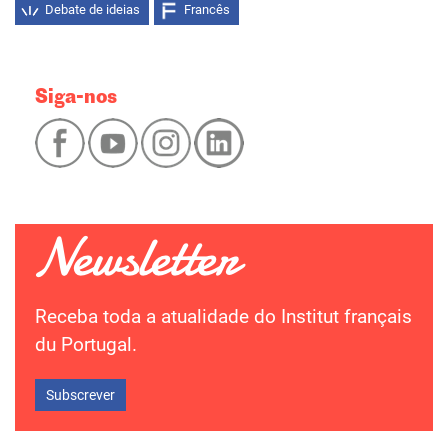
Debate de ideias
Francês
Siga-nos
Receba toda a atualidade do Institut français
du Portugal.
Subscrever