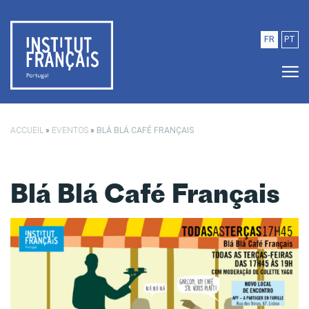
Saltar para o conteúdo principal
FR
PT
ACCUEIL
»
EVENTOS
»
BLÁ BLÁ CAFÉ FRANÇAIS
Blá Blá Café Français