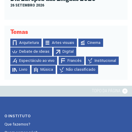
26 SETEMBRO 2026
Temas
Arquitetura
Artes visuais
Cinema
Debate de ideias
Digital
Espectáculo ao vivo
Francês
Institucional
Livro
Música
Não classificado
TOPO DA PÁGINA
O INSTITUTO
Que fazemos?