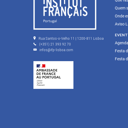
Quem s
Onde e
Aviso L
EVENT
Rua Santos-o-Velho 11 | 1200-811 Lisboa
Agenda 
(+351) 21 393 92 70
infos@ifp-lisboa.com
Festa 
Festa 