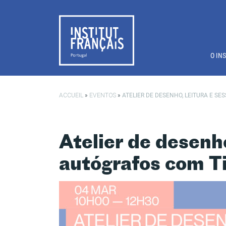
Saltar para o conteúdo principal
O IN
ACCUEIL
»
EVENTOS
»
ATELIER DE DESENHO, LEITURA E S
Atelier de desenho
autógrafos com T