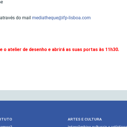
se
r através do mail
mediatheque@ifp-lisboa.com
 o atelier de desenho e abrirá as suas portas às 11h30.
TITUTO
ARTES E CULTURA
zemos?
Intercâmbios culturais e artístico