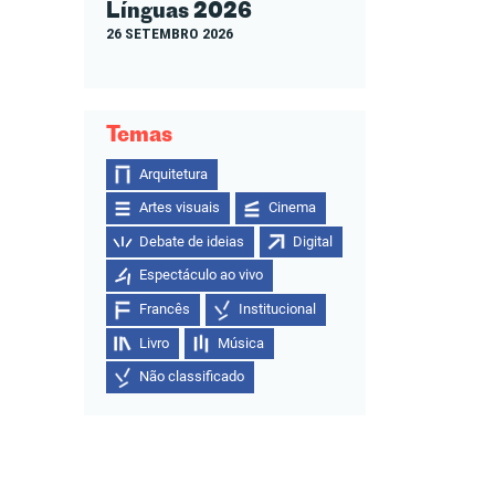
Línguas 2026
26 SETEMBRO 2026
Temas
Arquitetura
Artes visuais
Cinema
Debate de ideias
Digital
Espectáculo ao vivo
Francês
Institucional
Livro
Música
Não classificado