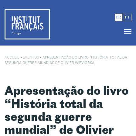
Saltar para o conteúdo principal
FR
PT
ACCUEIL
»
EVENTOS
»
APRESENTAÇÃO DO LIVRO “HISTÓRIA TOTAL DA
SEGUNDA GUERRE MUNDIAL” DE OLIVIER WIEVIORKA
Apresentação do livro
“História total da
segunda guerre
mundial” de Olivier