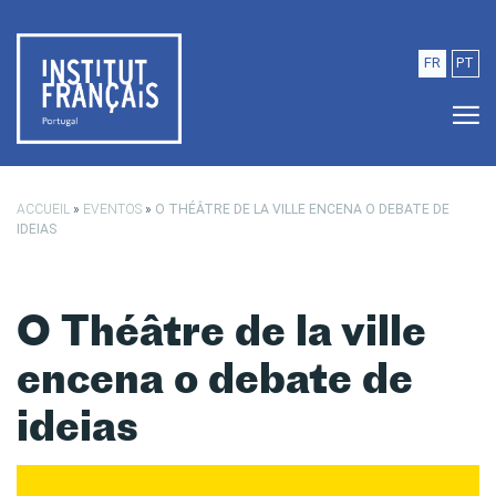
Saltar para o conteúdo principal
FR
PT
ACCUEIL
»
EVENTOS
»
O THÉÂTRE DE LA VILLE ENCENA O DEBATE DE
IDEIAS
O Théâtre de la ville
encena o debate de
ideias