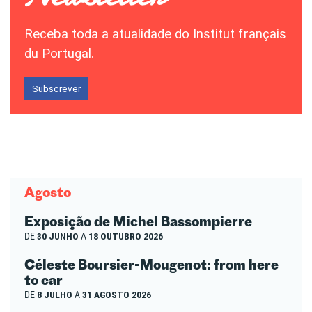
Receba toda a atualidade do Institut français
du Portugal.
Subscrever
Agosto
Exposição de Michel Bassompierre
DE
30 JUNHO
A
18 OUTUBRO 2026
Céleste Boursier-Mougenot: from here
to ear
DE
8 JULHO
A
31 AGOSTO 2026