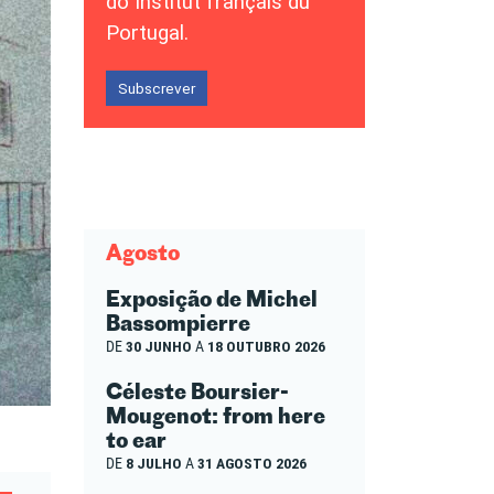
do Institut français du
Portugal.
Subscrever
Agosto
Exposição de Michel
Bassompierre
DE
30 JUNHO
A
18 OUTUBRO 2026
Céleste Boursier-
Mougenot: from here
to ear
DE
8 JULHO
A
31 AGOSTO 2026