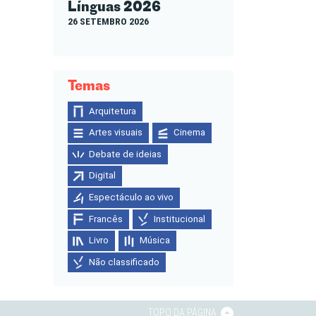
Línguas 2026
26 SETEMBRO 2026
Temas
Arquitetura
Artes visuais
Cinema
Debate de ideias
Digital
Espectáculo ao vivo
Francês
Institucional
Livro
Música
Não classificado
TOPO DA PÁGINA