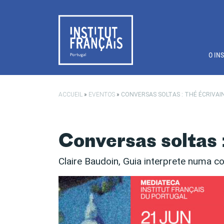
Saltar para o conteúdo principal
O IN
ACCUEIL
»
EVENTOS
»
CONVERSAS SOLTAS : THÉ ÉCRIVAI
Conversas soltas 
Claire Baudoin, Guia interprete numa c