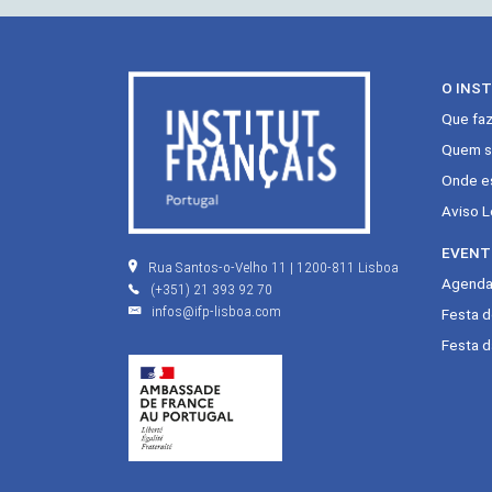
O INS
Que fa
Quem s
Onde e
Aviso L
EVENT
Rua Santos-o-Velho 11 | 1200-811 Lisboa
Agenda 
(+351) 21 393 92 70
infos@ifp-lisboa.com
Festa 
Festa d