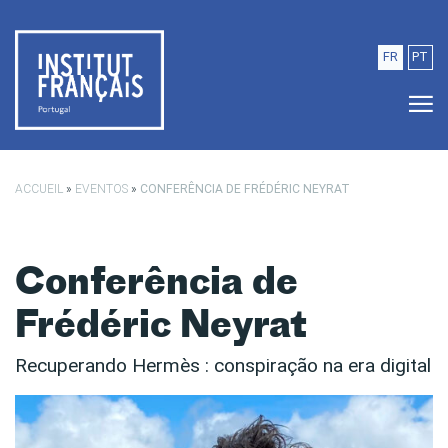
Saltar para o conteúdo principal
FR
PT
ACCUEIL
»
EVENTOS
»
CONFERÊNCIA DE FRÉDÉRIC NEYRAT
Conferência de
Frédéric Neyrat
Recuperando Hermès : conspiração na era digital