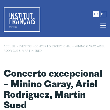
Saltar para o conteúdo principal
FR
PT
ACCUEIL
»
EVENTOS
»
CONCERTO EXCEPCIONAL – MININO GARAY, ARIEL
RODRIGUEZ, MARTIN SUED
Concerto excepcional
– Minino Garay, Ariel
Rodriguez, Martin
Sued