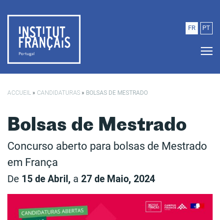
Saltar para o conteúdo principal
FR
PT
ACCUEIL
»
CANDIDATURAS
»
BOLSAS DE MESTRADO
Bolsas de Mestrado
Concurso aberto para bolsas de Mestrado
em França
De
15 de Abril,
a
27 de Maio, 2024