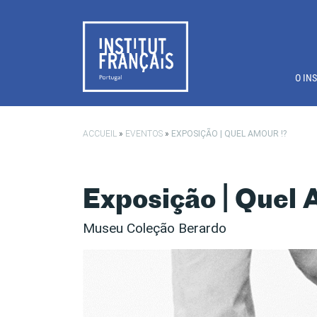
Saltar para o conteúdo principal
O IN
ACCUEIL
»
EVENTOS
»
EXPOSIÇÃO | QUEL AMOUR !?
Exposição | Quel 
Museu Coleção Berardo