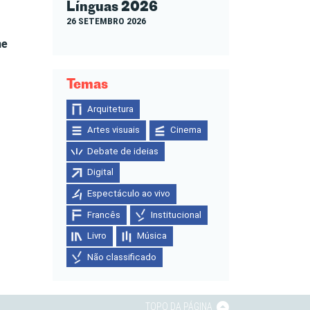
Línguas 2026
26 SETEMBRO 2026
ne
Temas
Arquitetura
Artes visuais
Cinema
Debate de ideias
Digital
Espectáculo ao vivo
Francês
Institucional
Livro
Música
Não classificado
TOPO DA PÁGINA