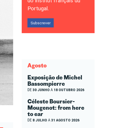
do Institut français du
Portugal.
Subscrever
Agosto
Exposição de Michel
Bassompierre
DE
30 JUNHO
A
18 OUTUBRO 2026
Céleste Boursier-
Mougenot: from here
to ear
DE
8 JULHO
A
31 AGOSTO 2026