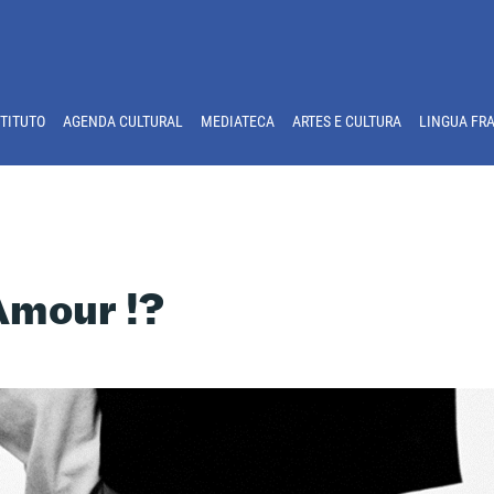
STITUTO
AGENDA CULTURAL
MEDIATECA
ARTES E CULTURA
LINGUA FR
Amour !?