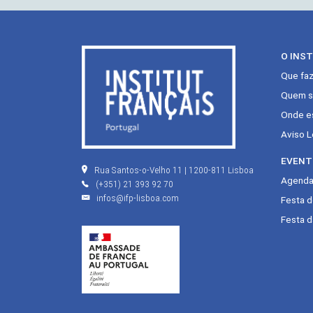
O INS
Que fa
Quem s
Onde e
Aviso L
EVENT
Rua Santos-o-Velho 11 | 1200-811 Lisboa
Agenda 
(+351) 21 393 92 70
infos@ifp-lisboa.com
Festa 
Festa d