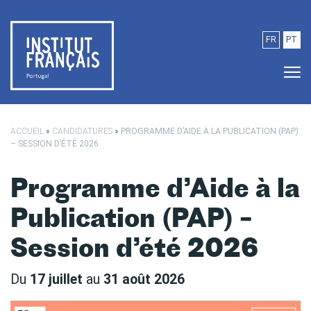
Passer au contenu principal
FR
PT
ACCUEIL
»
CANDIDATURES
»
PROGRAMME D’AIDE À LA PUBLICATION (PAP)
– SESSION D’ÉTÉ 2026
Programme d’Aide à la
Publication (PAP) –
Session d’été 2026
Du
17 juillet
au
31 août 2026