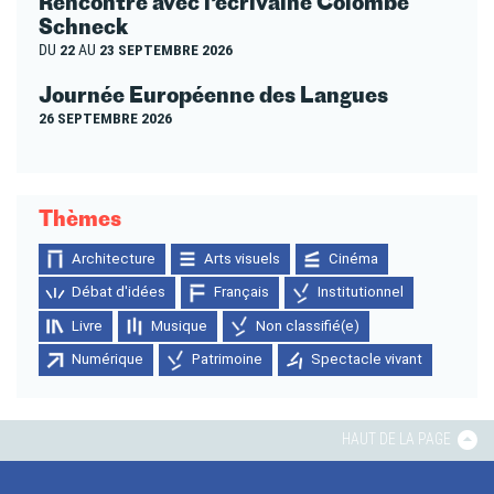
Rencontre avec l’écrivaine Colombe
Schneck
DU
22
AU
23 SEPTEMBRE 2026
Journée Européenne des Langues
26 SEPTEMBRE 2026
Thèmes
Architecture
Arts visuels
Cinéma
Débat d'idées
Français
Institutionnel
Livre
Musique
Non classifié(e)
Numérique
Patrimoine
Spectacle vivant
HAUT DE LA PAGE