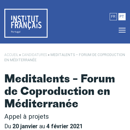
Passer au contenu principal
FR
PT
ACCUEIL
»
CANDIDATURES
»
MEDITALENTS – FORUM DE COPRODUCTION
EN MÉDITERRANÉE
Meditalents – Forum
de Coproduction en
Méditerranée
Appel à projets
Du
20 janvier
au
4 février 2021