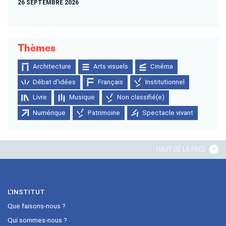
26 SEPTEMBRE 2026
Thèmes
Architecture
Arts visuels
Cinéma
Débat d'idées
Français
Institutionnel
Livre
Musique
Non classifié(e)
Numérique
Patrimoine
Spectacle vivant
HAUT DE LA PAGE
L’INSTITUT
Que faisons-nous ?
Qui sommes-nous ?