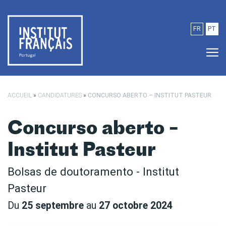
Passer au contenu principal
FR
PT
ACCUEIL
»
CANDIDATURES
»
CONCURSO ABERTO – INSTITUT PASTEUR
Concurso aberto –
Institut Pasteur
Bolsas de doutoramento - Institut
Pasteur
Du
25 septembre
au
27 octobre 2024