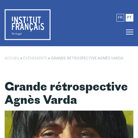
Passer au contenu principal
FR
PT
ACCUEIL
»
ÉVÈNEMENTS
»
GRANDE RÉTROSPECTIVE AGNÈS VARDA
Grande rétrospective
Agnès Varda