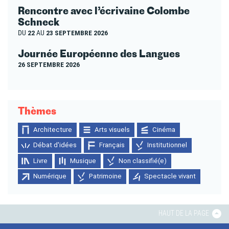
Rencontre avec l’écrivaine Colombe
Schneck
DU
22
AU
23 SEPTEMBRE 2026
Journée Européenne des Langues
26 SEPTEMBRE 2026
Thèmes
Architecture
Arts visuels
Cinéma
Débat d'idées
Français
Institutionnel
Livre
Musique
Non classifié(e)
Numérique
Patrimoine
Spectacle vivant
HAUT DE LA PAGE